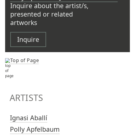
Inquire about the artist/s,
presented or related
artworks
Inquire
Top of Page
TOP OF PAGE
ARTISTS
ARTISTS
Ignasi Aballí
Polly Apfelbaum