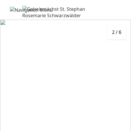
3
/
6