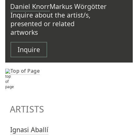
Daniel Knorr
Markus Wörgötter
Inquire about the artist/s,
presented or related
artworks
Inquire
Top of Page
TOP OF PAGE
ARTISTS
ARTISTS
Ignasi Aballí