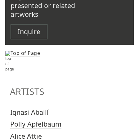
presented or related
artworks
Inquire
Top of Page
TOP OF PAGE
ARTISTS
ARTISTS
Ignasi Aballí
Polly Apfelbaum
Alice Attie